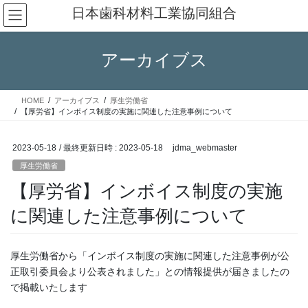
コ
ナ
日本歯科材料工業協同組合
ン
ビ
テ
ゲ
ン
ー
アーカイブス
ツ
シ
へ
ョ
ス
ン
HOME
アーカイブス
厚生労働省
キ
に
【厚労省】インボイス制度の実施に関連した注意事例について
ッ
移
プ
動
2023-05-18
/ 最終更新日時 :
2023-05-18
jdma_webmaster
厚生労働省
【厚労省】インボイス制度の実施
に関連した注意事例について
厚生労働省から「インボイス制度の実施に関連した注意事例が公
正取引委員会より公表されました」との情報提供が届きましたの
で掲載いたします