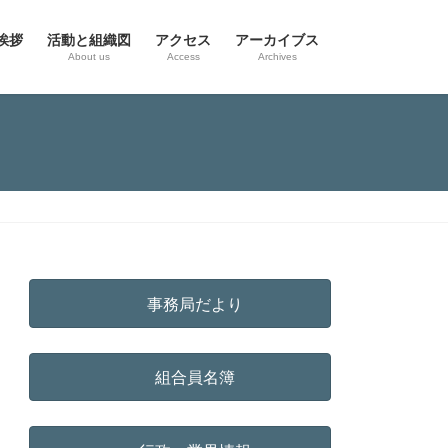
挨拶
活動と組織図
アクセス
アーカイブス
g
About us
Access
Archives
事務局だより
組合員名簿