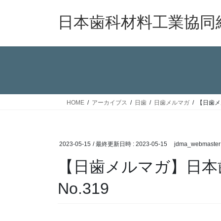
コ
ナ
ン
ビ
日本歯科材料工業協同
テ
ゲ
ン
ー
ツ
シ
へ
ョ
ス
ン
キ
に
ッ
移
HOME
アーカイブス
日歯
日歯メルマガ
【日歯メ
プ
動
2023-05-15
/ 最終更新日時 :
2023-05-15
jdma_webmaster
【日歯メルマガ】日本
No.319