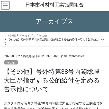
コ
ナ
日本歯科材料工業協同組合
ン
ビ
テ
ゲ
ン
ー
アーカイブス
ツ
シ
へ
ョ
ス
ン
HOME
アーカイブス
その他
キ
に
【その他】号外特第38号内閣総理大臣が指定する公的給付を定める告示他につい
ッ
移
て
プ
動
2023-05-02
/ 最終更新日時 :
2023-05-02
jdma_webmaster
その他
【その他】号外特第38号内閣総理
大臣が指定する公的給付を定める
告示他について
デジタル庁から号外特第38号内閣総理大臣が指定する公的給付を
定める告示他についての通知が届きましたので掲載いたします