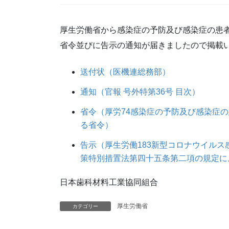
厚生労働省から感染症の予防及び感染症の患
省令並びに告示の通知が届きましたので掲載
送付状（医機連総務部）
通知（官報 号外特第36号 目次）
省令（厚労74感染症の予防及び感染症
る省令）
告示（厚生労働183新型コロナウイル
策特別措置法第四十五条第二項の規定に
日本歯科材料工業協同組合
厚生労働省
カテゴリー