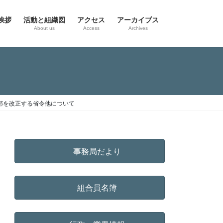
挨拶
活動と組織図
アクセス
アーカイブス
g
About us
Access
Archives
部を改正する省令他について
事務局だより
組合員名簿