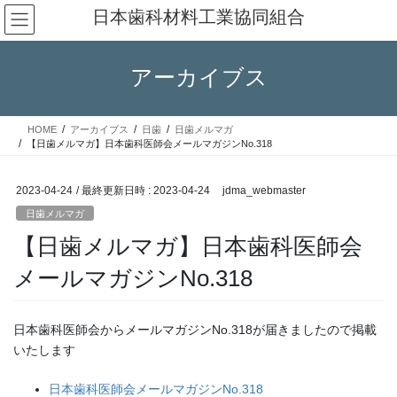
コ
ナ
日本歯科材料工業協同組合
ン
ビ
テ
ゲ
ン
ー
アーカイブス
ツ
シ
へ
ョ
ス
ン
HOME
アーカイブス
日歯
日歯メルマガ
キ
に
【日歯メルマガ】日本歯科医師会メールマガジンNo.318
ッ
移
プ
動
2023-04-24
/ 最終更新日時 :
2023-04-24
jdma_webmaster
日歯メルマガ
【日歯メルマガ】日本歯科医師会
メールマガジンNo.318
日本歯科医師会からメールマガジンNo.318が届きましたので掲載
いたします
日本歯科医師会メールマガジンNo.318