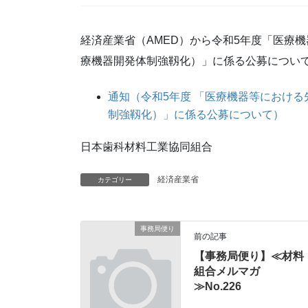
経済産業省（AMED）から令和5年度「医療
療機器開発体制強靱化）」に係る公募につい
通知（令和5年度 「医療機器等におけ
制強靱化）」に係る公募について）
日本歯科材料工業協同組合
経済産業省
カテゴリー
事務局便り
前の記事
【事務局便り】≪材料
組合メルマガ
≫No.226