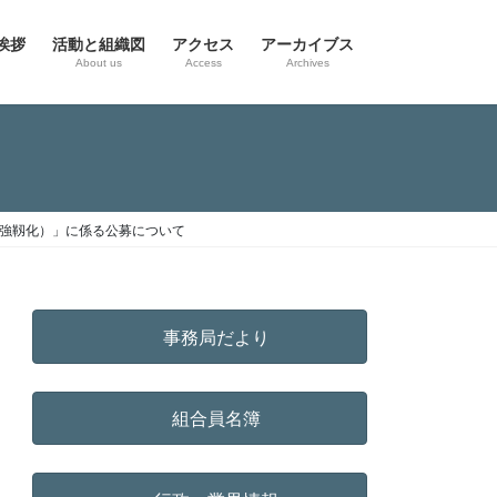
挨拶
活動と組織図
アクセス
アーカイブス
g
About us
Access
Archives
制強靱化）」に係る公募について
事務局だより
組合員名簿