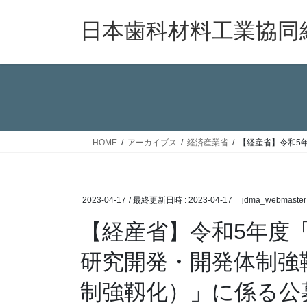
コ
ナ
ン
ビ
日本歯科材料工業協同
テ
ゲ
ン
ー
ツ
シ
へ
ョ
ス
ン
キ
に
ッ
移
HOME
アーカイブス
経済産業省
【経産省】令和5
プ
動
2023-04-17
/ 最終更新日時 :
2023-04-17
jdma_webmaster
【経産省】令和5年度
研究開発・開発体制強
制強靱化）」に係る公