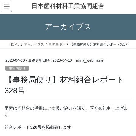
コ
ナ
日本歯科材料工業協同組合
ン
ビ
テ
ゲ
ン
ー
アーカイブス
ツ
シ
へ
ョ
ス
ン
HOME
アーカイブス
事務局便り
【事務局便り】材料組合レポート328号
キ
に
ッ
移
プ
動
2023-04-10
/ 最終更新日時 :
2023-04-10
jdma_webmaster
事務局便り
【事務局便り】材料組合レポート
328号
平素は当組合の活動にご支援ご協力を賜り、厚く御礼申し上げま
す
組合レポート328号を掲載致します