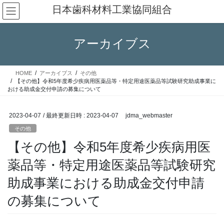
コ
ナ
日本歯科材料工業協同組合
ン
ビ
テ
ゲ
ン
ー
アーカイブス
ツ
シ
へ
ョ
ス
ン
HOME
アーカイブス
その他
キ
に
【その他】令和5年度希少疾病用医薬品等・特定用途医薬品等試験研究助成事業に
ッ
移
おける助成金交付申請の募集について
プ
動
2023-04-07
/ 最終更新日時 :
2023-04-07
jdma_webmaster
その他
【その他】令和5年度希少疾病用医
薬品等・特定用途医薬品等試験研究
助成事業における助成金交付申請
の募集について