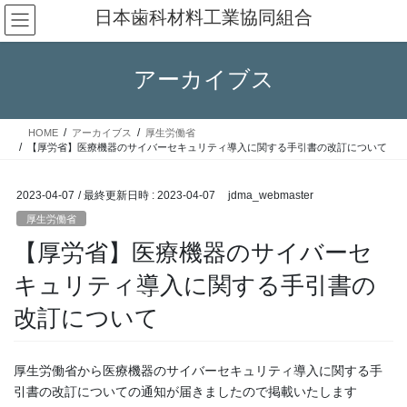
コ
ナ
日本歯科材料工業協同組合
ン
ビ
テ
ゲ
ン
ー
アーカイブス
ツ
シ
へ
ョ
ス
ン
HOME
アーカイブス
厚生労働省
キ
に
【厚労省】医療機器のサイバーセキュリティ導入に関する手引書の改訂について
ッ
移
プ
動
2023-04-07
/ 最終更新日時 :
2023-04-07
jdma_webmaster
厚生労働省
【厚労省】医療機器のサイバーセ
キュリティ導入に関する手引書の
改訂について
厚生労働省から医療機器のサイバーセキュリティ導入に関する手
引書の改訂についての通知が届きましたので掲載いたします