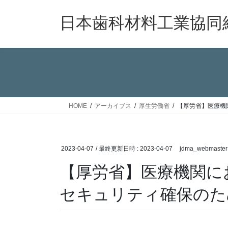
コ
ナ
ン
ビ
日本歯科材料工業協同
テ
ゲ
ン
ー
ツ
シ
へ
ョ
ス
ン
キ
に
ッ
移
HOME
アーカイブス
厚生労働省
【厚労省】医療機
プ
動
2023-04-07
/ 最終更新日時 :
2023-04-07
jdma_webmaster
【厚労省】医療機関に
セキュリティ確保のた