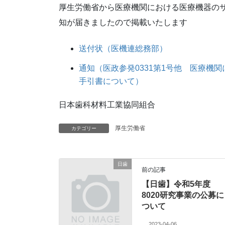
厚生労働省から医療機関における医療機器の
知が届きましたので掲載いたします
送付状（医機連総務部）
通知（医政参発0331第1号他 医療機
手引書について）
日本歯科材料工業協同組合
厚生労働省
カテゴリー
日歯
前の記事
【日歯】令和5年度
8020研究事業の公募に
ついて
2023-04-06