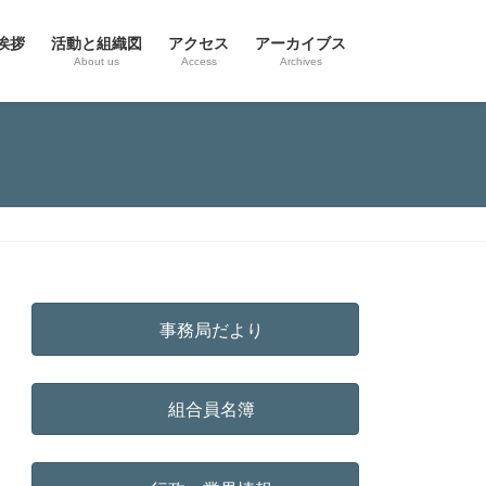
挨拶
活動と組織図
アクセス
アーカイブス
g
About us
Access
Archives
事務局だより
組合員名簿