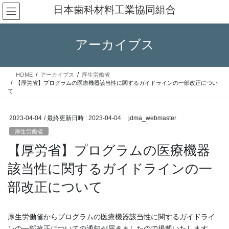
コ
ナ
日本歯科材料工業協同組合
ン
ビ
テ
ゲ
ン
ー
アーカイブス
ツ
シ
へ
ョ
ス
ン
HOME
アーカイブス
厚生労働省
キ
に
【厚労省】プログラムの医療機器該当性に関するガイドラインの一部改正につい
ッ
移
て
プ
動
2023-04-04
/ 最終更新日時 :
2023-04-04
jdma_webmaster
厚生労働省
【厚労省】プログラムの医療機器
該当性に関するガイドラインの一
部改正について
厚生労働省からプログラムの医療機器該当性に関するガイドライ
ンの一部改正についての通知が届きましたので掲載いたします