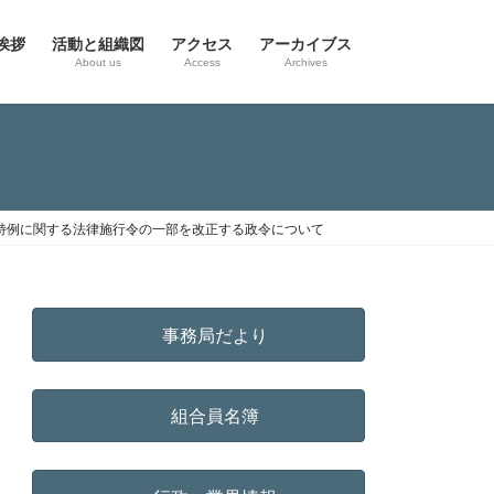
挨拶
活動と組織図
アクセス
アーカイブス
g
About us
Access
Archives
特例に関する法律施行令の一部を改正する政令について
事務局だより
組合員名簿