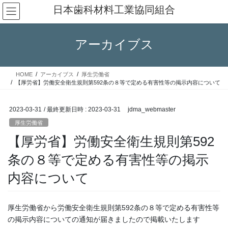
コ
ナ
日本歯科材料工業協同組合
ン
ビ
テ
ゲ
ン
ー
アーカイブス
ツ
シ
へ
ョ
ス
ン
HOME
アーカイブス
厚生労働省
キ
に
【厚労省】労働安全衛生規則第592条の８等で定める有害性等の掲示内容について
ッ
移
プ
動
2023-03-31
/ 最終更新日時 :
2023-03-31
jdma_webmaster
厚生労働省
【厚労省】労働安全衛生規則第592
条の８等で定める有害性等の掲示
内容について
厚生労働省から労働安全衛生規則第592条の８等で定める有害性等
の掲示内容についての通知が届きましたので掲載いたします