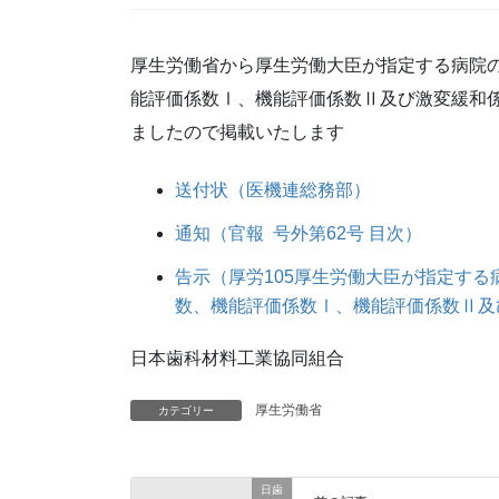
厚生労働省から厚生労働大臣が指定する病院
能評価係数Ⅰ、機能評価係数Ⅱ及び激変緩和係
ましたので掲載いたします
送付状（医機連総務部）
通知（官報 号外第62号 目次）
告示（厚労105厚生労働大臣が指定す
数、機能評価係数Ⅰ、機能評価係数Ⅱ及
日本歯科材料工業協同組合
厚生労働省
カテゴリー
日歯