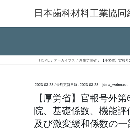
コ
ナ
ン
ビ
日本歯科材料工業協同
テ
ゲ
ン
ー
ツ
シ
へ
ョ
ス
ン
キ
に
ッ
移
HOME
アーカイブス
厚生労働省
【厚労省】官報号
プ
動
2023-03-28
/ 最終更新日時 :
2023-03-28
jdma_webmaster
【厚労省】官報号外第
院、基礎係数、機能評
及び激変緩和係数の一