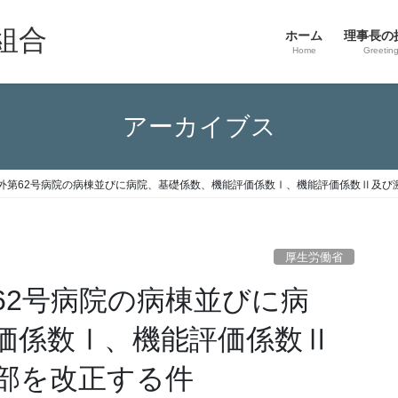
組合
ホーム
理事長の
Home
Greetin
アーカイブス
外第62号病院の病棟並びに病院、基礎係数、機能評価係数Ⅰ、機能評価係数Ⅱ及び
厚生労働省
62号病院の病棟並びに病
価係数Ⅰ、機能評価係数Ⅱ
部を改正する件