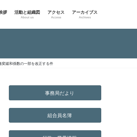
挨拶
活動と組織図
アクセス
アーカイブス
g
About us
Access
Archives
激変緩和係数の一部を改正する件
事務局だより
組合員名簿