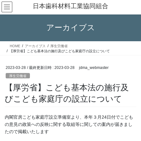
コ
ナ
日本歯科材料工業協同組合
ン
ビ
テ
ゲ
ン
ー
アーカイブス
ツ
シ
へ
ョ
ス
ン
HOME
アーカイブス
厚生労働省
キ
に
【厚労省】こども基本法の施行及びこども家庭庁の設立について
ッ
移
プ
動
2023-03-28
/ 最終更新日時 :
2023-03-28
jdma_webmaster
厚生労働省
【厚労省】こども基本法の施行及
びこども家庭庁の設立について
内閣官房こども家庭庁設立準備室より、本年３月24日付でこども
の意見の政策への反映に関する取組等に関しての案内が届きまし
たので掲載いたします