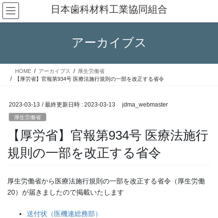
コ
ナ
日本歯科材料工業協同組合
ン
ビ
テ
ゲ
ン
ー
アーカイブス
ツ
シ
へ
ョ
ス
ン
HOME
アーカイブス
厚生労働省
キ
に
【厚労省】官報第934号 医療法施行規則の一部を改正する省令
ッ
移
プ
動
2023-03-13
/ 最終更新日時 :
2023-03-13
jdma_webmaster
厚生労働省
【厚労省】官報第934号 医療法施行
規則の一部を改正する省令
厚生労働省から医療法施行規則の一部を改正する省令（厚生労働
20）が届きましたので掲載いたします
送付状（医機連総務部）