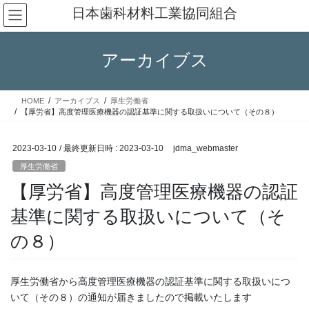
コ
ナ
日本歯科材料工業協同組合
ン
ビ
テ
ゲ
ン
ー
アーカイブス
ツ
シ
へ
ョ
ス
ン
HOME
アーカイブス
厚生労働省
キ
に
【厚労省】高度管理医療機器の認証基準に関する取扱いについて（その８）
ッ
移
プ
動
2023-03-10
/ 最終更新日時 :
2023-03-10
jdma_webmaster
厚生労働省
【厚労省】高度管理医療機器の認証
基準に関する取扱いについて（そ
の８）
厚生労働省から高度管理医療機器の認証基準に関する取扱いにつ
いて（その８）の通知が届きましたので掲載いたします