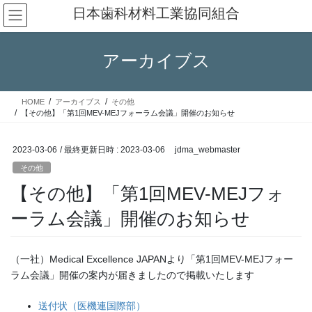
コ
ナ
日本歯科材料工業協同組合
ン
ビ
テ
ゲ
ン
ー
アーカイブス
ツ
シ
へ
ョ
ス
ン
HOME
アーカイブス
その他
キ
に
【その他】「第1回MEV-MEJフォーラム会議」開催のお知らせ
ッ
移
プ
動
2023-03-06
/ 最終更新日時 :
2023-03-06
jdma_webmaster
その他
【その他】「第1回MEV-MEJフォ
ーラム会議」開催のお知らせ
（一社）Medical Excellence JAPANより「第1回MEV-MEJフォー
ラム会議」開催の案内が届きましたので掲載いたします
送付状（医機連国際部）