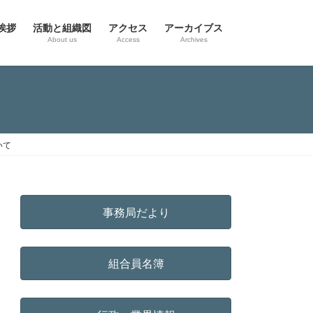
挨拶
活動と組織図
アクセス
アーカイブス
g
About us
Access
Archives
いて
事務局だより
組合員名簿