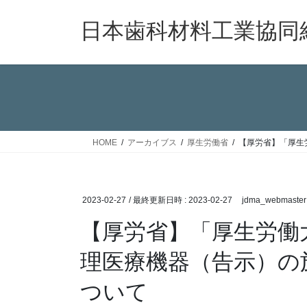
コ
ナ
ン
ビ
日本歯科材料工業協同
テ
ゲ
ン
ー
ツ
シ
へ
ョ
ス
ン
キ
に
ッ
移
HOME
アーカイブス
厚生労働省
【厚労省】「厚生
プ
動
2023-02-27
/ 最終更新日時 :
2023-02-27
jdma_webmaster
【厚労省】「厚生労働
理医療機器（告示）の
ついて