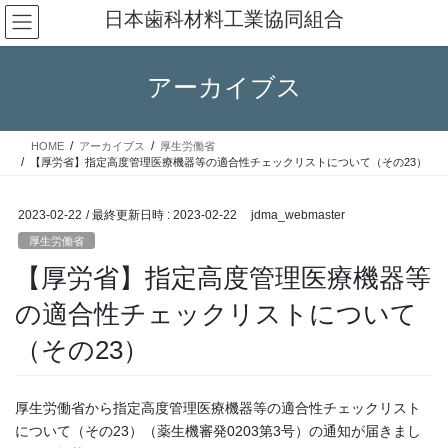
コ
ナ
日本歯科材料工業協同組合
ン
ビ
テ
ゲ
ン
ー
アーカイブス
ツ
シ
へ
ョ
ス
ン
HOME
アーカイブス
厚生労働省
キ
に
【厚労省】指定高度管理医療機器等の適合性チェックリストについて（その23）
ッ
移
プ
動
2023-02-22
/ 最終更新日時 :
2023-02-22
jdma_webmaster
厚生労働省
【厚労省】指定高度管理医療機器等
の適合性チェックリストについて
（その23）
厚生労働省から指定高度管理医療機器等の適合性チェックリスト
について（その23）（薬生機審発0203第3号）の通知が届きまし