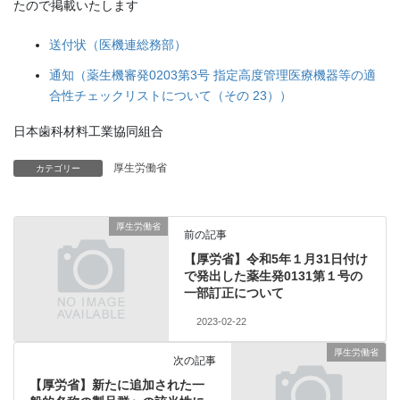
たので掲載いたします
送付状（医機連総務部）
通知（薬生機審発0203第3号 指定高度管理医療機器等の適
合性チェックリストについて（その 23））
日本歯科材料工業協同組合
厚生労働省
カテゴリー
厚生労働省
前の記事
【厚労省】令和5年１月31日付け
で発出した薬生発0131第１号の
一部訂正について
2023-02-22
厚生労働省
次の記事
【厚労省】新たに追加された一