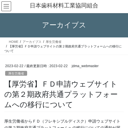
コ
ナ
日本歯科材料工業協同組合
ン
ビ
テ
ゲ
ン
ー
アーカイブス
ツ
シ
へ
ョ
ス
ン
HOME
アーカイブス
厚生労働省
キ
に
【厚労省】ＦＤ申請ウェブサイトの第２期政府共通プラットフォームへの移行に
ッ
移
ついて
プ
動
2023-02-22
/ 最終更新日時 :
2023-02-22
jdma_webmaster
厚生労働省
【厚労省】ＦＤ申請ウェブサイト
の第２期政府共通プラットフォー
ムへの移行について
厚生労働省からＦＤ（フレキシブルディスク）申請ウェブサイト
の第２期政府共通プラットフォームへの移行についての通知が届