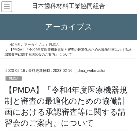
コ
ナ
日本歯科材料工業協同組合
ン
ビ
テ
ゲ
ン
ー
アーカイブス
ツ
シ
へ
ョ
ス
ン
HOME
アーカイブス
PMDA
キ
に
【PMDA】『令和4年度医療機器規制と審査の最適化のための協働計画における承
ッ
移
認審査等に関する講習会のご案内』について
プ
動
2023-02-16
/ 最終更新日時 :
2023-02-16
jdma_webmaster
PMDA
【PMDA】『令和4年度医療機器規
制と審査の最適化のための協働計
画における承認審査等に関する講
習会のご案内』について