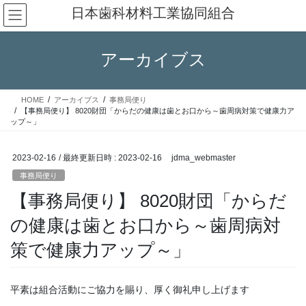
コ
ナ
日本歯科材料工業協同組合
ン
ビ
テ
ゲ
ン
ー
アーカイブス
ツ
シ
へ
ョ
ス
ン
HOME
アーカイブス
事務局便り
キ
に
【事務局便り】 8020財団「からだの健康は歯とお口から～歯周病対策で健康力ア
ッ
移
ップ～」
プ
動
2023-02-16
/ 最終更新日時 :
2023-02-16
jdma_webmaster
事務局便り
【事務局便り】 8020財団「からだ
の健康は歯とお口から～歯周病対
策で健康力アップ～」
平素は組合活動にご協力を賜り、厚く御礼申し上げます