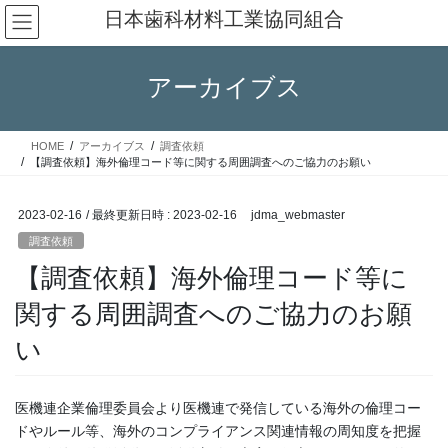
コ
ナ
日本歯科材料工業協同組合
ン
ビ
テ
ゲ
ン
ー
アーカイブス
ツ
シ
へ
ョ
ス
ン
HOME
アーカイブス
調査依頼
キ
に
【調査依頼】海外倫理コード等に関する周囲調査へのご協力のお願い
ッ
移
プ
動
2023-02-16
/ 最終更新日時 :
2023-02-16
jdma_webmaster
調査依頼
【調査依頼】海外倫理コード等に
関する周囲調査へのご協力のお願
い
医機連企業倫理委員会より医機連で発信している海外の倫理コー
ドやルール等、海外のコンプライアンス関連情報の周知度を把握