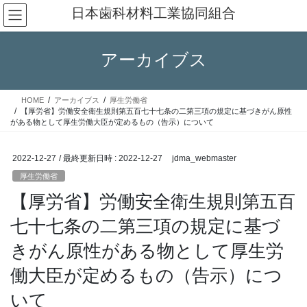
コ
ナ
日本歯科材料工業協同組合
ン
ビ
テ
ゲ
ン
ー
アーカイブス
ツ
シ
へ
ョ
ス
ン
HOME
アーカイブス
厚生労働省
キ
に
【厚労省】労働安全衛生規則第五百七十七条の二第三項の規定に基づきがん原性
ッ
移
がある物として厚生労働大臣が定めるもの（告示）について
プ
動
2022-12-27
/ 最終更新日時 :
2022-12-27
jdma_webmaster
厚生労働省
【厚労省】労働安全衛生規則第五百
七十七条の二第三項の規定に基づ
きがん原性がある物として厚生労
働大臣が定めるもの（告示）につ
いて