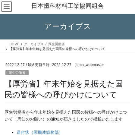
コ
ナ
日本歯科材料工業協同組合
ン
ビ
テ
ゲ
ン
ー
アーカイブス
ツ
シ
へ
ョ
ス
ン
HOME
アーカイブス
厚生労働省
キ
に
【厚労省】年末年始を見据えた国民の皆様への呼びかけについて
ッ
移
プ
動
2022-12-27
/ 最終更新日時 :
2022-12-27
jdma_webmaster
厚生労働省
【厚労省】年末年始を見据えた国
民の皆様への呼びかけについて
厚生労働省から年末年始を見据えた国民の皆様への呼びかけにつ
いて（周知のお願い）の通知が届きましたので掲載いたします
送付状（医機連総務部）