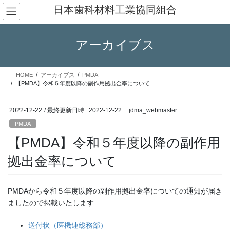
コ
ナ
日本歯科材料工業協同組合
ン
ビ
テ
ゲ
ン
ー
アーカイブス
ツ
シ
へ
ョ
ス
ン
HOME
アーカイブス
PMDA
キ
に
【PMDA】令和５年度以降の副作用拠出金率について
ッ
移
プ
動
2022-12-22
/ 最終更新日時 :
2022-12-22
jdma_webmaster
PMDA
【PMDA】令和５年度以降の副作用
拠出金率について
PMDAから令和５年度以降の副作用拠出金率についての通知が届き
ましたので掲載いたします
送付状（医機連総務部）