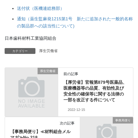
送付状（医機連総務部）
通知（薬生監麻発1215第1号 新たに追加された一般的名称
の製品群への該当性について)
日本歯科材料工業協同組合
厚生労働省
カテゴリー
厚生労働省
前の記事
【厚労省】官報第879号医薬品、
医療機器等の品質、有効性及び
安全性の確保等に関する法律の
一部を改正する件について
2022-12-15
事務局便り
次の記事
【事務局便り】≪材料組合メル
マガ≫No.218