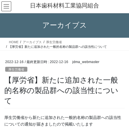
コ
ナ
日本歯科材料工業協同組合
ン
ビ
テ
ゲ
ン
ー
アーカイブス
ツ
シ
へ
ョ
ス
ン
HOME
アーカイブス
厚生労働省
キ
に
【厚労省】新たに追加された一般的名称の製品群への該当性について
ッ
移
プ
動
2022-12-16
/ 最終更新日時 :
2022-12-16
jdma_webmaster
厚生労働省
【厚労省】新たに追加された一般
的名称の製品群への該当性につい
て
厚生労働省から新たに追加された一般的名称の製品群への該当性
についての通知が届きましたので掲載いたします