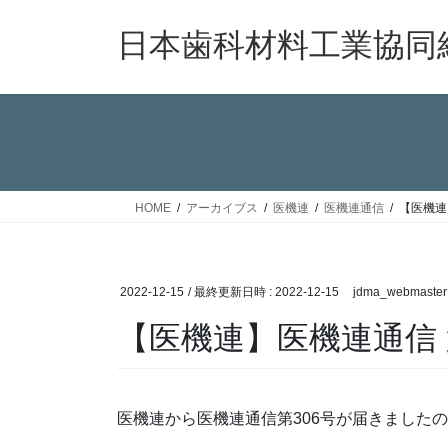
コ
ナ
ン
ビ
日本歯科材料工業協同
テ
ゲ
ン
ー
ツ
シ
へ
ョ
ス
ン
キ
に
ッ
移
HOME
アーカイブス
医機連
医機連通信
【医機連
プ
動
2022-12-15
/ 最終更新日時 :
2022-12-15
jdma_webmaster
【医機連】医機連通信 
医機連から医機連通信第306号が届きました