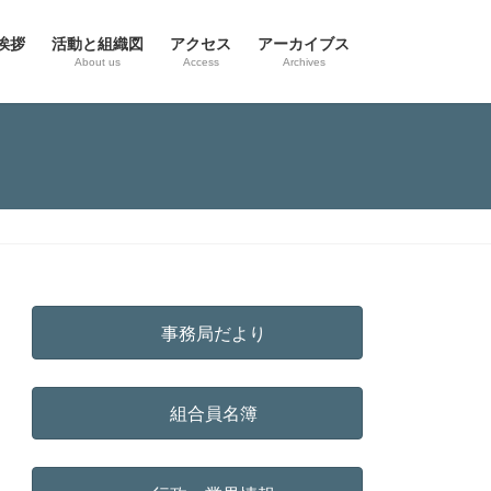
挨拶
活動と組織図
アクセス
アーカイブス
g
About us
Access
Archives
事務局だより
組合員名簿