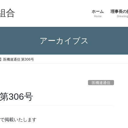
組合
ホーム
理事長の
Home
Greetin
アーカイブス
】医機連通信 第306号
医機連通信
第306号
ので掲載いたします