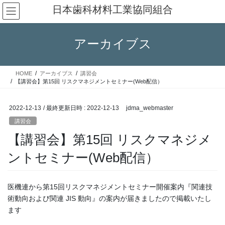
コ
ナ
日本歯科材料工業協同組合
ン
ビ
テ
ゲ
ン
ー
アーカイブス
ツ
シ
へ
ョ
ス
ン
HOME
アーカイブス
講習会
キ
に
【講習会】第15回 リスクマネジメントセミナー(Web配信）
ッ
移
プ
動
2022-12-13
/ 最終更新日時 :
2022-12-13
jdma_webmaster
講習会
【講習会】第15回 リスクマネジメ
ントセミナー(Web配信）
医機連から第15回リスクマネジメントセミナー開催案内『関連技
術動向および関連 JIS 動向』の案内が届きましたので掲載いたし
ます