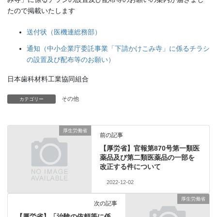
たので掲載いたします
送付状（医機連総務部）
通知（中小企業庁委託事業「下請かけこみ寺」に係るチラシ
の設置及び配布等のお願い）
日本歯科材料工業協同組合
その他
カテゴリー
厚生労働省
前の記事
【厚労省】官報第870号第一類医
薬品及び第二類医薬品の一部を
改正する件について
2022-12-02
厚生労働省
次の記事
【厚労省】「治験の依頼等に係