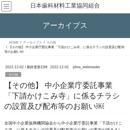
コ
ナ
日本歯科材料工業協同組合
ン
ビ
テ
ゲ
ン
ー
アーカイブス
ツ
シ
へ
ョ
ス
ン
HOME
アーカイブス
その他
キ
に
【その他】 中小企業庁委託事業「下請かけこみ寺」に係るチラシの設置及び配布
ッ
移
等のお願い￼
プ
動
2022-12-02
/ 最終更新日時 :
2022-12-02
jdma_webmaster
その他
【その他】 中小企業庁委託事業
「下請かけこみ寺」に係るチラシ
の設置及び配布等のお願い￼
全国中小企業振興機関協会から中小企業庁委託事業「下請かけこ
み寺」に係るチラシの設置及び配布等のお願いの案内が届きまし