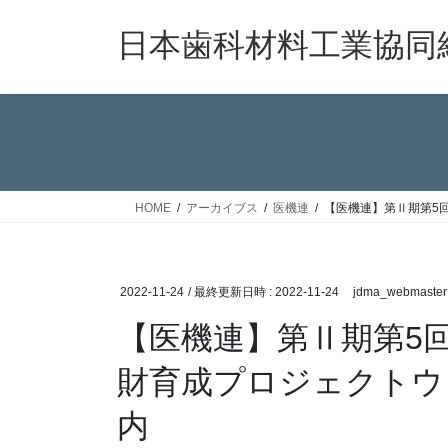
コ
ナ
ン
ビ
日本歯科材料工業協同
テ
ゲ
ン
ー
ツ
シ
へ
ョ
ス
ン
キ
に
ッ
移
HOME
アーカイブス
医機連
【医機連】第Ⅱ期第5
プ
動
2022-11-24
/ 最終更新日時 :
2022-11-24
jdma_webmaster
【医機連】第Ⅱ期第5
財育成プロジェクトウ
内