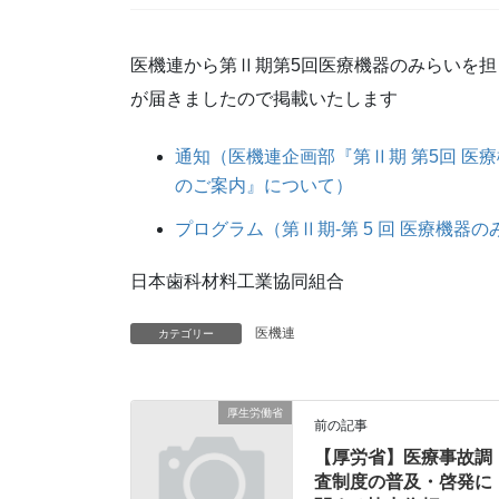
医機連から第Ⅱ期第5回医療機器のみらいを担
が届きましたので掲載いたします
通知（医機連企画部『第Ⅱ期 第5回 医
のご案内』について）
プログラム（第Ⅱ期-第 5 回 医療機器
日本歯科材料工業協同組合
医機連
カテゴリー
厚生労働省
前の記事
【厚労省】医療事故調
査制度の普及・啓発に