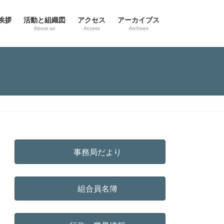
挨拶
活動と組織図
アクセス
アーカイブス
g
About us
Access
Archives
事務局だより
組合員名簿