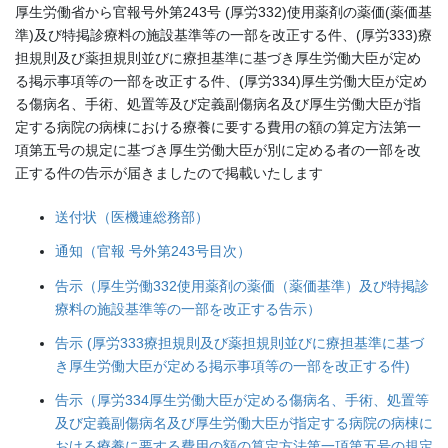
厚生労働省から官報号外第243号 (厚労332)使用薬剤の薬価(薬価基
準)及び特掲診療料の施設基準等の一部を改正する件、(厚労333)療
担規則及び薬担規則並びに療担基準に基づき厚生労働大臣が定め
る掲示事項等の一部を改正する件、(厚労334)厚生労働大臣が定め
る傷病名、手術、処置等及び定義副傷病名及び厚生労働大臣が指
定する病院の病棟における療養に要する費用の額の算定方法第一
項第五号の規定に基づき厚生労働大臣が別に定める者の一部を改
正する件の告示が届きましたので掲載いたします
送付状（医機連総務部）
通知（官報 号外第243号目次）
告示（厚生労働332使用薬剤の薬価（薬価基準）及び特掲診
療料の施設基準等の一部を改正する告示）
告示 (厚労333療担規則及び薬担規則並びに療担基準に基づ
き厚生労働大臣が定める掲示事項等の一部を改正する件)
告示（厚労334厚生労働大臣が定める傷病名、手術、処置等
及び定義副傷病名及び厚生労働大臣が指定する病院の病棟に
おける療養に要する費用の額の算定方法第一項第五号の規定