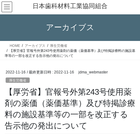
コ
ナ
日本歯科材料工業協同組合
ン
ビ
テ
ゲ
ン
ー
アーカイブス
ツ
シ
へ
ョ
ス
ン
HOME
アーカイブス
厚生労働省
キ
に
【厚労省】官報号外第243号使用薬剤の薬価（薬価基準）及び特掲診療料の施設基
ッ
移
準等の一部を改正する告示他の発出について
プ
動
2022-11-16
/ 最終更新日時 :
2022-11-16
jdma_webmaster
厚生労働省
【厚労省】官報号外第243号使用薬
剤の薬価（薬価基準）及び特掲診療
料の施設基準等の一部を改正する
告示他の発出について