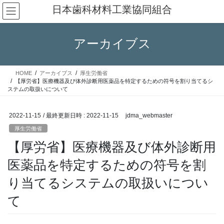
コ
ナ
日本歯科材料工業協同組合
ン
ビ
テ
ゲ
ン
ー
アーカイブス
ツ
シ
へ
ョ
ス
ン
HOME
アーカイブス
厚生労働省
キ
に
【厚労省】医療機器及び体外診断用医薬品を特定するための符号を割り当てるシ
ッ
移
ステムの取扱いについて
プ
動
2022-11-15
/ 最終更新日時 :
2022-11-15
jdma_webmaster
厚生労働省
【厚労省】医療機器及び体外診断用
医薬品を特定するための符号を割
り当てるシステムの取扱いについ
て