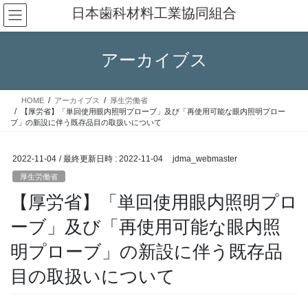
コ
ナ
日本歯科材料工業協同組合
ン
ビ
テ
ゲ
ン
ー
アーカイブス
ツ
シ
へ
ョ
ス
ン
HOME
アーカイブス
厚生労働省
キ
に
【厚労省】「単回使用眼内照明プローブ」及び「再使用可能な眼内照明プロー
ッ
移
ブ」の新設に伴う既存品目の取扱いについて
プ
動
2022-11-04
/ 最終更新日時 :
2022-11-04
jdma_webmaster
厚生労働省
【厚労省】「単回使用眼内照明プロ
ーブ」及び「再使用可能な眼内照
明プローブ」の新設に伴う既存品
目の取扱いについて