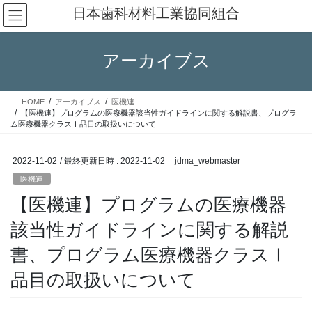
コ
ナ
日本歯科材料工業協同組合
ン
ビ
テ
ゲ
ン
ー
アーカイブス
ツ
シ
へ
ョ
ス
ン
HOME
アーカイブス
医機連
キ
に
【医機連】プログラムの医療機器該当性ガイドラインに関する解説書、プログラ
ッ
移
ム医療機器クラスⅠ品目の取扱いについて
プ
動
2022-11-02
/ 最終更新日時 :
2022-11-02
jdma_webmaster
医機連
【医機連】プログラムの医療機器
該当性ガイドラインに関する解説
書、プログラム医療機器クラスⅠ
品目の取扱いについて