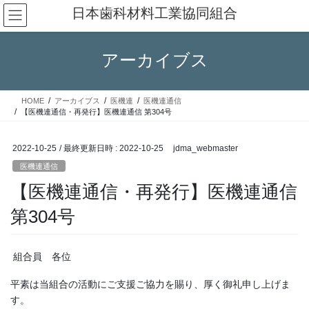
コ
ナ
日本歯科材料工業協同組合
ン
ビ
テ
ゲ
ン
ー
アーカイブス
ツ
シ
へ
ョ
ス
ン
HOME
アーカイブス
医機連
医機連通信
キ
に
【医機連通信・再発行】医機連通信 第304号
ッ
移
プ
動
2022-10-25
/ 最終更新日時 :
2022-10-25
jdma_webmaster
医機連通信
【医機連通信・再発行】医機連通信
第304号
組合員 各位
平素は当組合の活動にご支援ご協力を賜り、厚く御礼申し上げま
す。