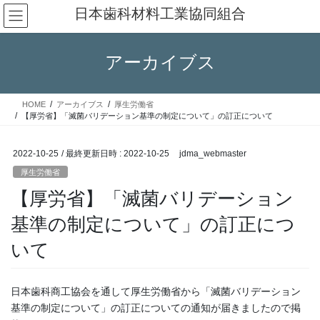
コ
ナ
日本歯科材料工業協同組合
ン
ビ
テ
ゲ
ン
ー
アーカイブス
ツ
シ
へ
ョ
ス
ン
HOME
アーカイブス
厚生労働省
キ
に
【厚労省】「滅菌バリデーション基準の制定について」の訂正について
ッ
移
プ
動
2022-10-25
/ 最終更新日時 :
2022-10-25
jdma_webmaster
厚生労働省
【厚労省】「滅菌バリデーション
基準の制定について」の訂正につ
いて
日本歯科商工協会を通して厚生労働省から「滅菌バリデーション
基準の制定について」の訂正についての通知が届きましたので掲