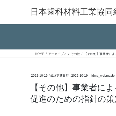
コ
ナ
ン
ビ
日本歯科材料工業協同
テ
ゲ
ン
ー
ツ
シ
へ
ョ
ス
ン
キ
に
ッ
移
HOME
アーカイブス
その他
【その他】事業者によ
プ
動
2022-10-19
/ 最終更新日時 :
2022-10-19
jdma_webmaster
【その他】事業者によ
促進のための指針の策