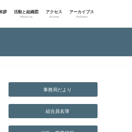
挨拶
活動と組織図
アクセス
アーカイブス
g
About us
Access
Archives
事務局だより
組合員名簿