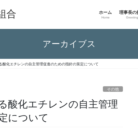
組合
ホーム
理事長の
Home
Greetin
アーカイブス
る酸化エチレンの自主管理促進のための指針の策定について
その他
る酸化エチレンの自主管理
定について