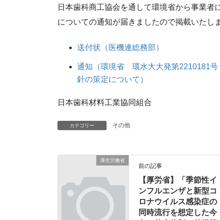
日本歯科商工協会を通して環境省から事業者
についての通知が届きましたので掲載いたし
送付状（医機連総務部）
通知（環境省 環水大大発第221018
針の策定について）
日本歯科材料工業協同組合
その他
カテゴリー
厚生労働省
前の記事
【厚労省】「季節性イ
ンフルエンザと新型コ
ロナウイルス感染症の
同時流行を想定した今