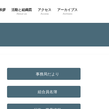
挨拶
活動と組織図
アクセス
アーカイブス
g
About us
Access
Archives
事務局だより
組合員名簿