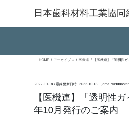
コ
ナ
ン
ビ
日本歯科材料工業協同
テ
ゲ
ン
ー
ツ
シ
へ
ョ
ス
ン
キ
に
ッ
移
HOME
アーカイブス
医機連
【医機連】「透明性ガイ
プ
動
2022-10-18
/ 最終更新日時 :
2022-10-18
jdma_webmaster
【医機連】「透明性ガイ
年10月発行のご案内