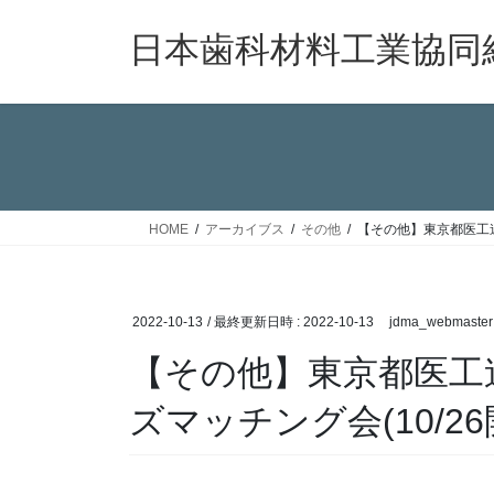
コ
ナ
ン
ビ
日本歯科材料工業協同
テ
ゲ
ン
ー
ツ
シ
へ
ョ
ス
ン
キ
に
ッ
移
HOME
アーカイブス
その他
【その他】東京都医工連
プ
動
2022-10-13
/ 最終更新日時 :
2022-10-13
jdma_webmaster
【その他】東京都医工
ズマッチング会(10/26