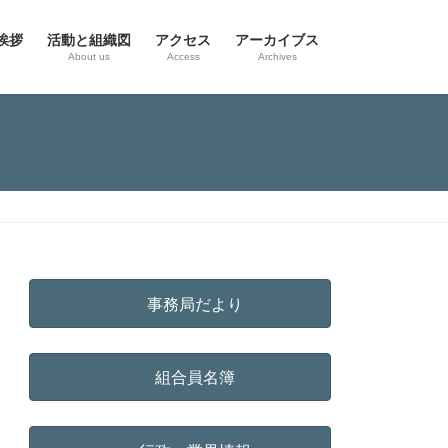
挨拶
活動と組織図
アクセス
アーカイブス
g
About us
Access
Archives
事務局だより
組合員名簿