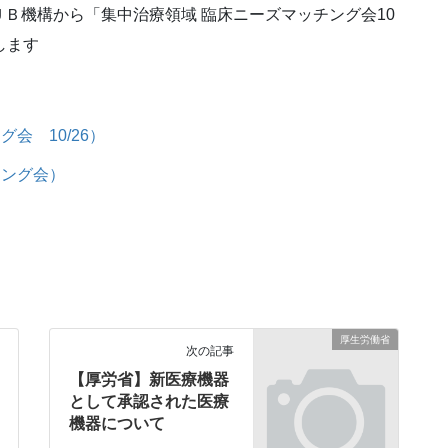
Ｂ機構から「集中治療領域 臨床ニーズマッチング会10
します
会 10/26）
チング会）
厚生労働省
次の記事
【厚労省】新医療機器
として承認された医療
機器について