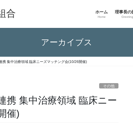
組合
ホーム
理事長の
Home
Greetin
アーカイブス
携 集中治療領域 臨床ニーズマッチング会(10/26開催)
その他
連携 集中治療領域 臨床ニー
開催)