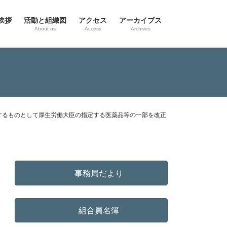
挨拶
活動と組織図
アクセス
アーカイブス
g
About us
Access
Archives
するものとして厚生労働大臣の指定する医薬品等の一部を改正
事務局だより
組合員名簿