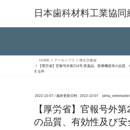
コ
ナ
ン
ビ
日本歯科材料工業協同
テ
ゲ
ン
ー
ツ
シ
へ
ョ
ス
ン
キ
に
ッ
移
HOME
アーカイブス
厚生労働省
プ
動
【厚労省】官報号外第214号 医薬品、医療機器等の品
する件
2022-10-07
/ 最終更新日時 :
2022-10-07
jdma_webmaster
【厚労省】官報号外第2
の品質、有効性及び安