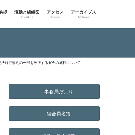
挨拶
活動と組織図
アクセス
アーカイブス
g
About us
Access
Archives
究法施行規則の一部を改正する省令の施行について
事務局だより
組合員名簿