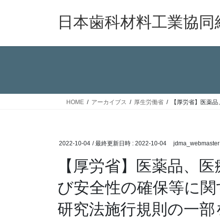
コ
ナ
ン
ビ
日本歯科材料工業協同
テ
ゲ
ン
ー
ツ
シ
へ
ョ
ス
ン
キ
に
ッ
移
HOME
アーカイブス
厚生労働省
【厚労省】医薬品
プ
動
2022-10-04
/ 最終更新日時 :
2022-10-04
jdma_webmaster
【厚労省】医薬品、医
び安全性の確保等に関
研究法施行規則の一部