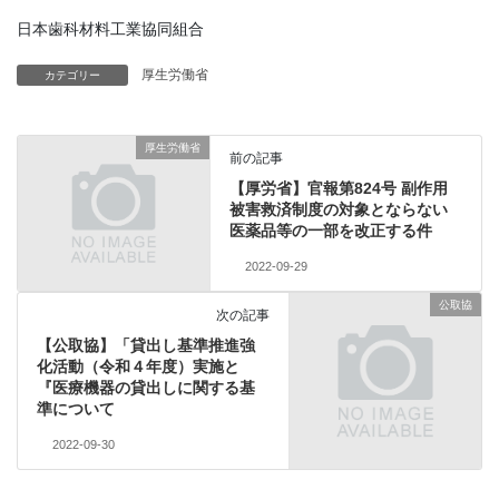
日本歯科材料工業協同組合
厚生労働省
カテゴリー
厚生労働省
前の記事
【厚労省】官報第824号 副作用
被害救済制度の対象とならない
医薬品等の一部を改正する件
2022-09-29
公取協
次の記事
【公取協】「貸出し基準推進強
化活動（令和４年度）実施と
『医療機器の貸出しに関する基
準について
2022-09-30