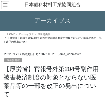
コ
ナ
日本歯科材料工業協同組合
ン
ビ
テ
ゲ
ン
ー
アーカイブス
ツ
シ
へ
ョ
ス
ン
HOME
アーカイブス
厚生労働省
キ
に
【厚労省】官報号外第204号副作用被害救済制度の対象とならない医薬品等の一部
ッ
移
を改正の発出について
プ
動
2022-09-29
/ 最終更新日時 :
2022-09-29
jdma_webmaster
厚生労働省
【厚労省】官報号外第204号副作用
被害救済制度の対象とならない医
薬品等の一部を改正の発出につい
て