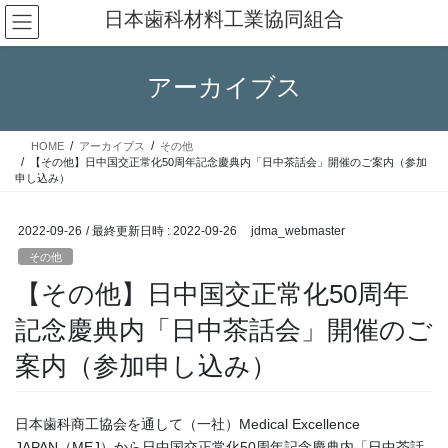
コ
ナ
日本歯科材料工業協同組合
ン
ビ
テ
ゲ
ン
ー
アーカイブス
ツ
シ
へ
ョ
ス
ン
HOME
アーカイブス
その他
キ
に
【その他】日中国交正常化50周年記念慶典内「日中茶話会」開催のご案内（参加
ッ
移
申し込み）
プ
動
2022-09-26
/ 最終更新日時 :
2022-09-26
jdma_webmaster
その他
【その他】日中国交正常化50周年
記念慶典内「日中茶話会」開催のご
案内（参加申し込み）
日本歯科商工協会を通して（一社）Medical Excellence
JAPAN（MEJ）から日中国交正常化50周年記念慶典内「日中茶話