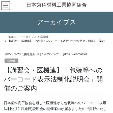
コ
ナ
日本歯科材料工業協同組合
ン
ビ
テ
ゲ
ン
ー
アーカイブス
ツ
シ
へ
ョ
ス
ン
HOME
アーカイブス
医機連
キ
に
【講習会・医機連】「包装等へのバーコード表示法制化説明会」開催のご案内
ッ
移
プ
動
2022-09-20
/ 最終更新日時 :
2022-09-21
jdma_webmaster
医機連
【講習会・医機連】「包装等への
バーコード表示法制化説明会」開
催のご案内
日本歯科商工協会を通して医機連から包装等へのバーコード表示
法制化(12 月施行)説明会の開催案内が届きましたので掲載いたし