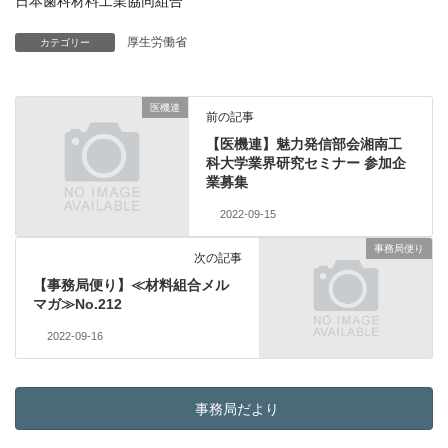
日本歯科材料工業協同組合
厚生労働省
カテゴリー
医機連
前の記事
【医機連】魅力発信部会湘南工
科大学業界研究セミナー 参加企
業募集
2022-09-15
事務局便り
次の記事
【事務局便り】≪材料組合メル
マガ≫No.212
2022-09-16
事務局だより