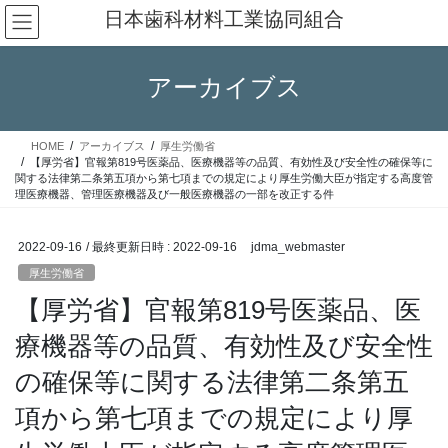
コ
ナ
日本歯科材料工業協同組合
ン
ビ
テ
ゲ
ン
ー
アーカイブス
ツ
シ
へ
ョ
ス
ン
HOME
アーカイブス
厚生労働省
キ
に
【厚労省】官報第819号医薬品、医療機器等の品質、有効性及び安全性の確保等に
ッ
移
関する法律第二条第五項から第七項までの規定により厚生労働大臣が指定する高度管
理医療機器、管理医療機器及び一般医療機器の一部を改正する件
プ
動
2022-09-16
/ 最終更新日時 :
2022-09-16
jdma_webmaster
厚生労働省
【厚労省】官報第819号医薬品、医
療機器等の品質、有効性及び安全性
の確保等に関する法律第二条第五
項から第七項までの規定により厚