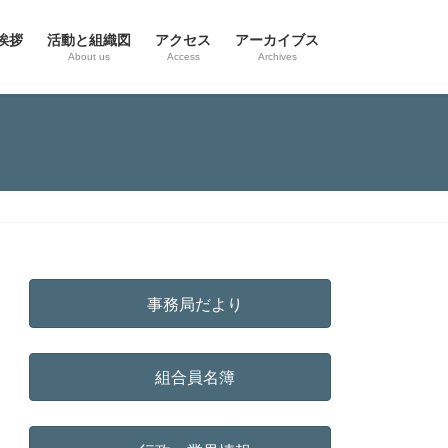
挨拶
活動と組織図
アクセス
アーカイブス
g
About us
Access
Archives
事務局だより
組合員名簿