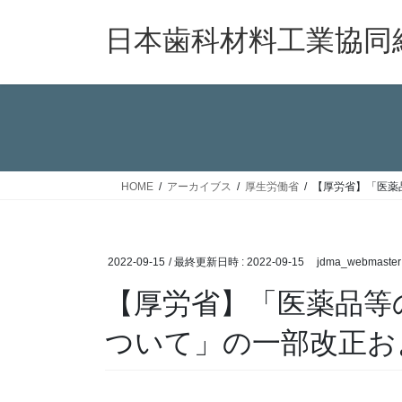
コ
ナ
ン
ビ
日本歯科材料工業協同
テ
ゲ
ン
ー
ツ
シ
へ
ョ
ス
ン
キ
に
ッ
移
HOME
アーカイブス
厚生労働省
【厚労省】「医薬
プ
動
2022-09-15
/ 最終更新日時 :
2022-09-15
jdma_webmaster
【厚労省】「医薬品等
ついて」の一部改正お