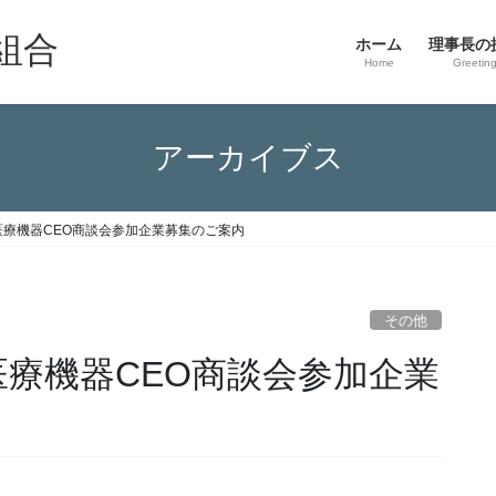
組合
ホーム
理事長の
Home
Greetin
アーカイブス
 医療機器CEO商談会参加企業募集のご案内
その他
 医療機器CEO商談会参加企業