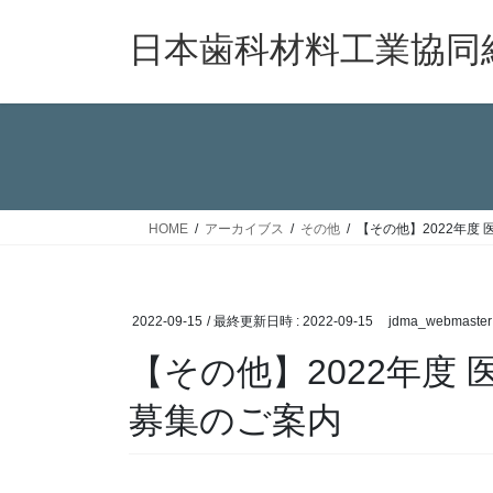
コ
ナ
ン
ビ
日本歯科材料工業協同
テ
ゲ
ン
ー
ツ
シ
へ
ョ
ス
ン
キ
に
ッ
移
HOME
アーカイブス
その他
【その他】2022年度
プ
動
2022-09-15
/ 最終更新日時 :
2022-09-15
jdma_webmaster
【その他】2022年度
募集のご案内