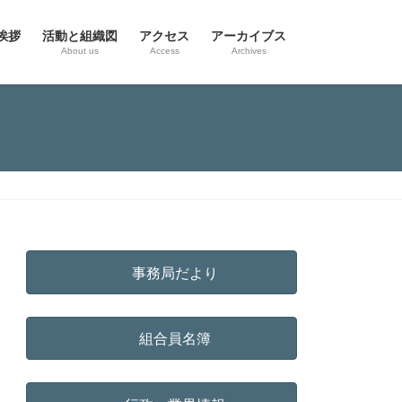
挨拶
活動と組織図
アクセス
アーカイブス
g
About us
Access
Archives
事務局だより
組合員名簿