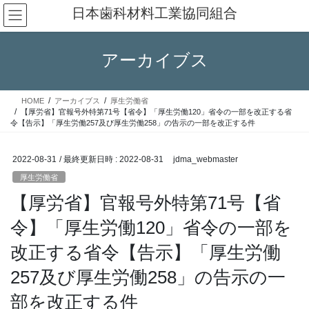
コ
ナ
日本歯科材料工業協同組合
ン
ビ
テ
ゲ
ン
ー
アーカイブス
ツ
シ
へ
ョ
ス
ン
HOME
アーカイブス
厚生労働省
キ
に
【厚労省】官報号外特第71号【省令】「厚生労働120」省令の一部を改正する省
ッ
移
令【告示】「厚生労働257及び厚生労働258」の告示の一部を改正する件
プ
動
2022-08-31
/ 最終更新日時 :
2022-08-31
jdma_webmaster
厚生労働省
【厚労省】官報号外特第71号【省
令】「厚生労働120」省令の一部を
改正する省令【告示】「厚生労働
257及び厚生労働258」の告示の一
部を改正する件